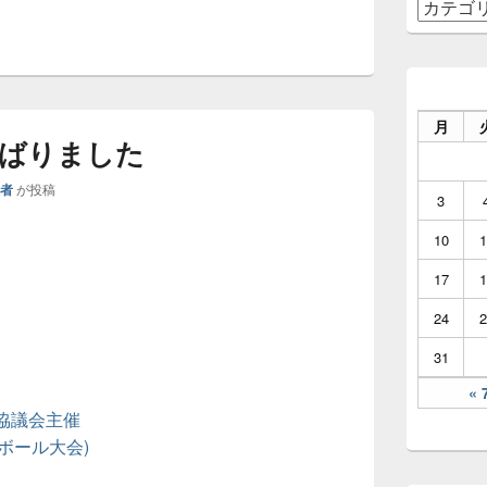
カ
ア
テ
ゴ
リ
ー
月
ばりました
理者
が投稿
3
10
1
17
1
24
2
31
« 
協議会主催
ボール大会)