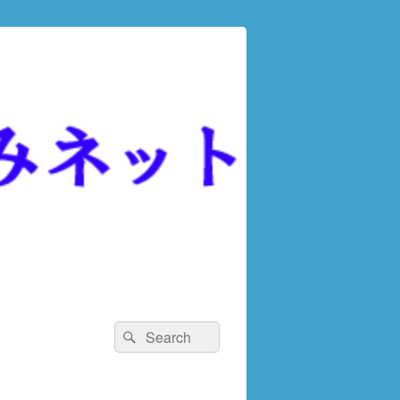
検
検
索
索
対
象: