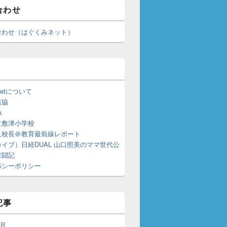
合わせ
合わせ（はぐくみネット）
u.netについて
活協
k
立敷津小学校
人校長＠教育最前線レポート
イブ）日経DUAL 山口照美のママ世代公
奮闘記
バシーポリシー
記事
7月