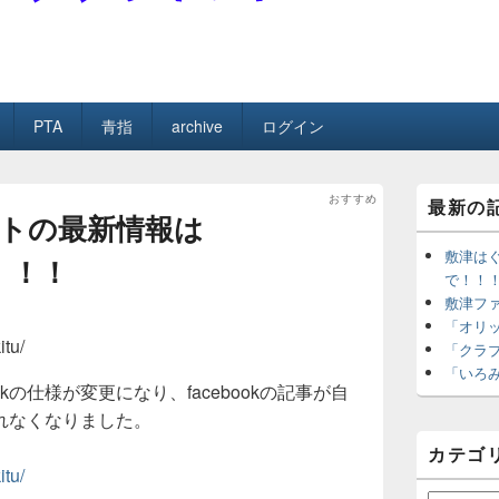
ネット
PTA
青指
archive
ログイン
メ
おすすめ
最新の
イ
トの最新情報は
ン
サ
敷津はぐ
で！！！
イ
で！！
ド
敷津フ
理者
が投稿
バ
「オリ
ー
itu/
「クラ
ウ
「いろ
ィ
bookの仕様が変更になり、facebookの記事が自
ジ
ェ
れなくなりました。
ッ
カテゴ
ト
itu/
エ
リ