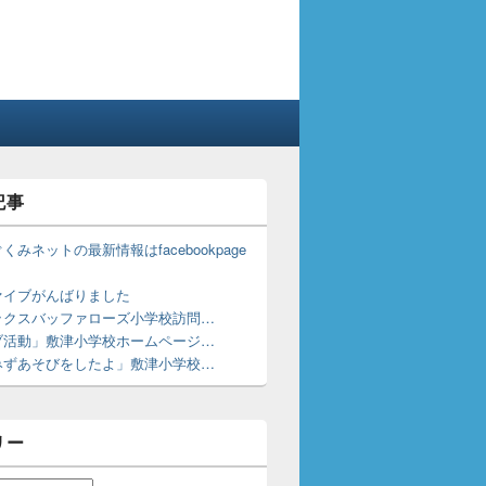
記事
くみネットの最新情報はfacebookpage
！
ァイブがんばりました
ックスバッファローズ小学校訪問…
ブ活動」敷津小学校ホームページ…
みずあそびをしたよ」敷津小学校…
リー