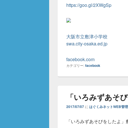
https://goo.gl/2XWgSp
大阪市立敷津小学校
swa.city-osaka.ed.jp
facebook.com
カテゴリー:
facebook
「いろみずあそび
2017/07/07
に
はぐくみネットWEB管
「いろみずあそびをしたよ」