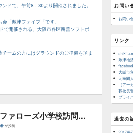
ラウンドで、午前8：30より開催されました。
お問い
お問い
も会「敷津ファイブ「です。
ウンドで開催される、大阪市各区親善ソフトボ
リンク
葉チームの方にはグラウンドのご準備を頂ま
shikit
。
敷津地
faceboo
大阪市
元民間
（アーカ
募校長
プライ
ファローズ小学校訪問…
過去の
理者
が投稿
2017年