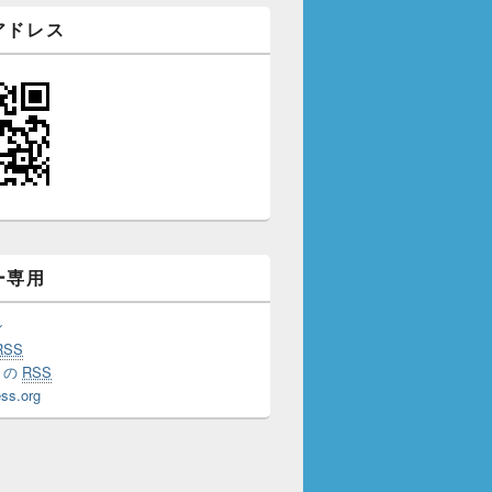
アドレス
ー専用
ン
RSS
トの
RSS
ss.org