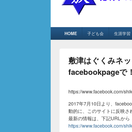
敷津はぐくみ
敷津はぐくみネット
メ
HOME
子ども会
生涯学習
イ
ン
メ
ニ
敷津はぐくみネッ
ュ
ー
facebookpage
2017/07/21
に
はぐくみネットWEB管
https://www.facebook.com/shik
2017年7月10日より、face
動的に、このサイトに反映さ
最新の情報は、下記URLから
https://www.facebook.com/shik