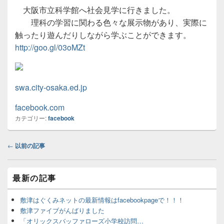
大阪市立科学館へ社会見学に行きました。
理科の学習に関わる色々な展示物があり、実際に
触ったり遊んだりしながら学ぶことができます。
http://goo.gl/03oMZt
swa.city-osaka.ed.jp
facebook.com
カテゴリー:
facebook
投
←
以前の記事
稿
ナ
メ
ビ
最新の記事
イ
ゲ
ン
ー
サ
敷津はぐくみネットの最新情報はfacebookpageで！！！
イ
シ
敷津ファイブがんばりました
ド
ョ
「オリックスバッファローズ小学校訪問…