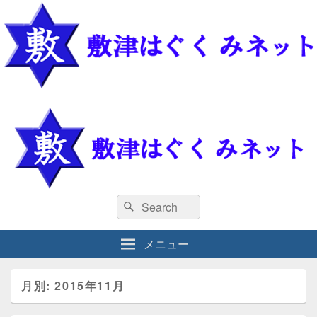
敷津はぐくみネット
敷津はぐくみネット
検
検
索
索
対
メニュー
象:
月別: 2015年11月