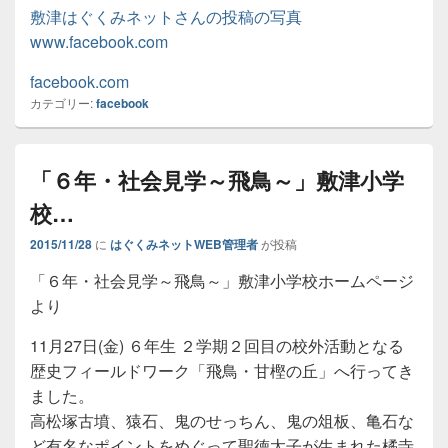
敷津はぐくみネットさんの投稿の写真
www.facebook.com
facebook.com
カテゴリー:
facebook
「６年・社会見学～飛鳥～」敷津小学
校…
2015/11/28
に
はぐくみネットWEB管理者
が投稿
「６年・社会見学～飛鳥～」敷津小学校ホームページ
より
11月27日(金) ６年生 ２学期２回目の校外活動となる
歴史フィールドワーク「飛鳥・甘樫の丘」へ行ってき
ました。
高松塚古墳、猿石、鬼のせっちん、鬼の俎板、亀石な
ど有名なポイントをめぐって聖徳太子が生まれた橘寺