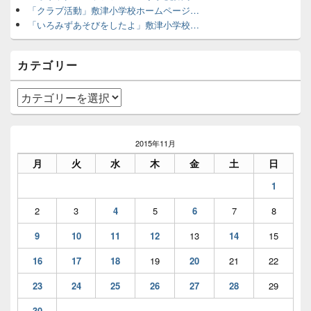
バ
ン
「クラブ活動」敷津小学校ホームページ…
ー
「いろみずあそびをしたよ」敷津小学校…
ウ
ィ
ジ
カテゴリー
ェ
ッ
ト
カ
エ
テ
リ
ゴ
ア
リ
2015年11月
ー
月
火
水
木
金
土
日
1
2
3
4
5
6
7
8
9
10
11
12
13
14
15
16
17
18
19
20
21
22
23
24
25
26
27
28
29
30