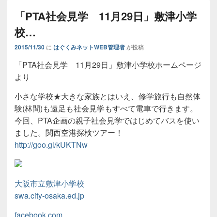
「PTA社会見学 11月29日」敷津小学
校…
2015/11/30
に
はぐくみネットWEB管理者
が投稿
「PTA社会見学 11月29日」敷津小学校ホームページ
より
小さな学校★大きな家族とはいえ、修学旅行も自然体
験(林間)も遠足も社会見学もすべて電車で行きます。
今回、PTA企画の親子社会見学ではじめてバスを使い
ました。関西空港探検ツアー！
http://goo.gl/kUKTNw
大阪市立敷津小学校
swa.city-osaka.ed.jp
facebook.com