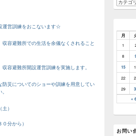
カ
ア
テ
ゴ
リ
設運営訓練をおこないます☆
ー
月
、収容避難所での生活を余儀なくされること
1
8
、収容避難所開設運営訓練を実施します。
15
1
22
2
な防災についてのショーや訓練を用意してい
29
3
い。
« 
（土）
３０分から）
お問い