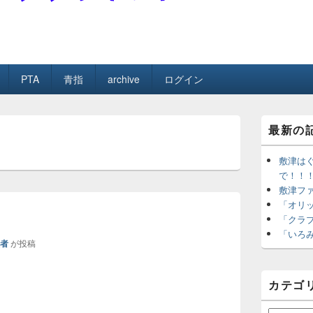
ネット
PTA
青指
archive
ログイン
メ
最新の
イ
ン
サ
敷津はぐ
イ
で！！
ド
敷津フ
バ
「オリ
ー
「クラ
ウ
「いろ
ィ
理者
が投稿
ジ
ェ
ッ
カテゴ
ト
エ
リ