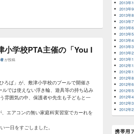
2013年
2013年
2013年
2013年
2013年
2013年
2013年
2013年
津小学校PTA主催の「You I
2013年
2013年
理者
が投稿
2012年
2012年
2012年
 I ひろば」が、敷津小学校のプールで開催さ
2012年
ールでは使えない浮き輪、遊具等の持ち込み
2012年
違う雰囲気の中、保護者や先生も子どもと一
2012年
2012年
2012年
ちが、エアコンの無い家庭科実習室でカーれを
しい一日をすごしました。
携帯用