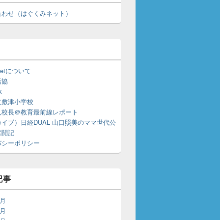
合わせ（はぐくみネット）
u.netについて
活協
k
立敷津小学校
人校長＠教育最前線レポート
イブ）日経DUAL 山口照美のママ世代公
奮闘記
バシーポリシー
記事
7月
6月