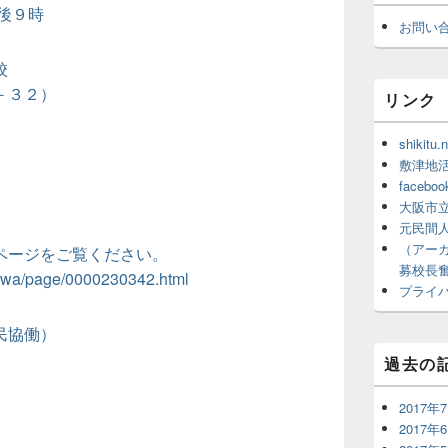
後９時
お問い
校
－３２）
リンク
shikit
敷津地
faceboo
大阪市
元民間
（アーカ
ページをご覧ください。
募校長
aniwa/page/0000230342.html
プライ
民協働）
過去の
2017年
2017年