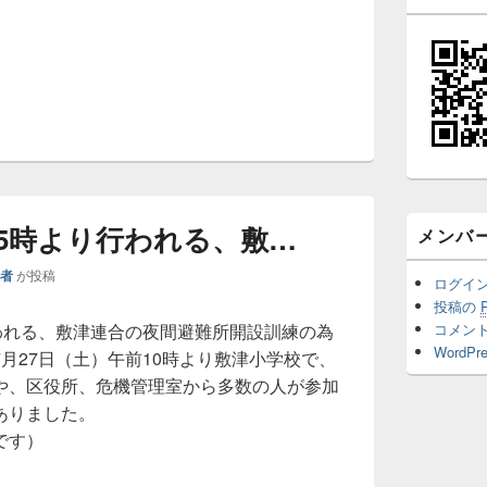
後5時より行われる、敷…
メンバ
理者
が投稿
ログイ
投稿の
われる、敷津連合の夜間避難所開設訓練の為
コメン
WordPre
月27日（土）午前10時より敷津小学校で、
や、区役所、危機管理室から多数の人が参加
ありました。
です）