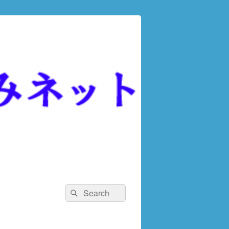
検
検
索
索
対
象: