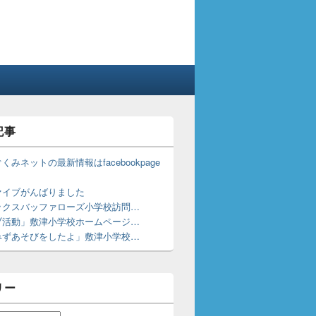
記事
くみネットの最新情報はfacebookpage
！
ァイブがんばりました
ックスバッファローズ小学校訪問…
ブ活動」敷津小学校ホームページ…
みずあそびをしたよ」敷津小学校…
リー