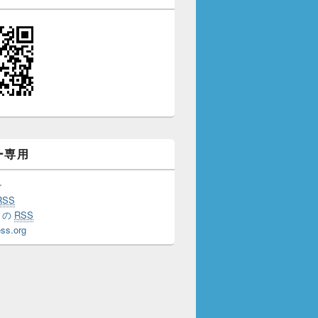
ー専用
ン
RSS
トの
RSS
ss.org