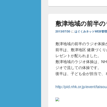
敷津地域の前半の
2013/07/30
に
はぐくみネットWEB管
敷津地域の前半のラジオ体操
前半は、敷津地区 健康づく
レゼントが配られました。
敷津地域のラジオ体操は、NHK 
ジオで流しての体操です。
後半は、子ども会が担当で、８
http://pid.nhk.or.jp/event/taiso