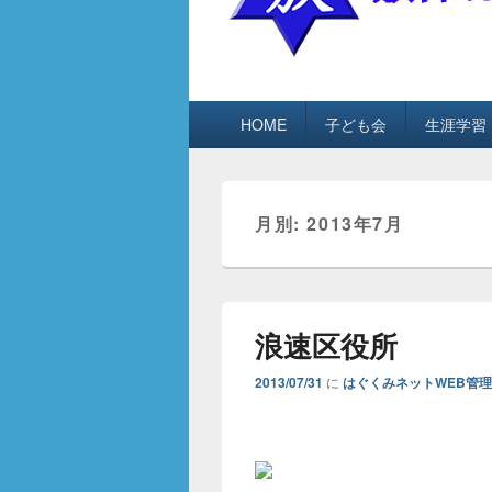
敷津はぐくみ
敷津はぐくみネット
メ
HOME
子ども会
生涯学習
イ
ン
メ
ニ
月別: 2013年7月
ュ
ー
浪速区役所
2013/07/31
に
はぐくみネットWEB管