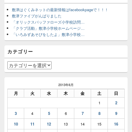
ン
サ
敷津はぐくみネットの最新情報はfacebookpageで！！！
イ
敷津ファイブがんばりました
ド
「オリックスバッファローズ小学校訪問…
バ
「クラブ活動」敷津小学校ホームページ…
ー
「いろみずあそびをしたよ」敷津小学校…
ウ
ィ
ジ
カテゴリー
ェ
ッ
ト
カ
エ
テ
リ
ゴ
ア
リ
2013年6月
ー
月
火
水
木
金
土
日
1
2
3
4
5
6
7
8
9
10
11
12
13
14
15
16