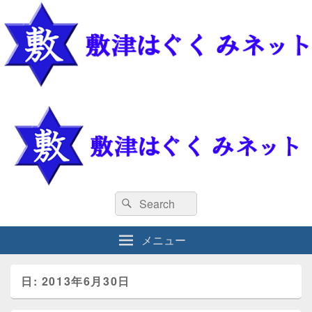
敷津はぐくみネット
敷津はぐくみネット
検
検
索
索
対
メニュー
象:
日: 2013年6月30日