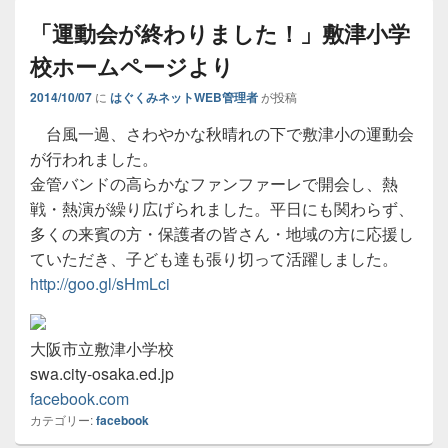
「運動会が終わりました！」敷津小学
校ホームページより
2014/10/07
に
はぐくみネットWEB管理者
が投稿
台風一過、さわやかな秋晴れの下で敷津小の運動会
が行われました。
金管バンドの高らかなファンファーレで開会し、熱
戦・熱演が繰り広げられました。平日にも関わらず、
多くの来賓の方・保護者の皆さん・地域の方に応援し
ていただき、子ども達も張り切って活躍しました。
http://goo.gl/sHmLci
大阪市立敷津小学校
swa.city-osaka.ed.jp
facebook.com
カテゴリー:
facebook