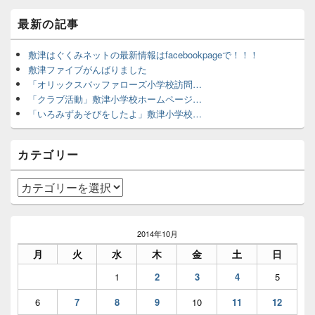
メ
最新の記事
イ
ン
サ
敷津はぐくみネットの最新情報はfacebookpageで！！！
イ
敷津ファイブがんばりました
ド
「オリックスバッファローズ小学校訪問…
バ
「クラブ活動」敷津小学校ホームページ…
ー
「いろみずあそびをしたよ」敷津小学校…
ウ
ィ
ジ
カテゴリー
ェ
ッ
ト
カ
エ
テ
リ
ゴ
ア
リ
2014年10月
ー
月
火
水
木
金
土
日
1
2
3
4
5
6
7
8
9
10
11
12