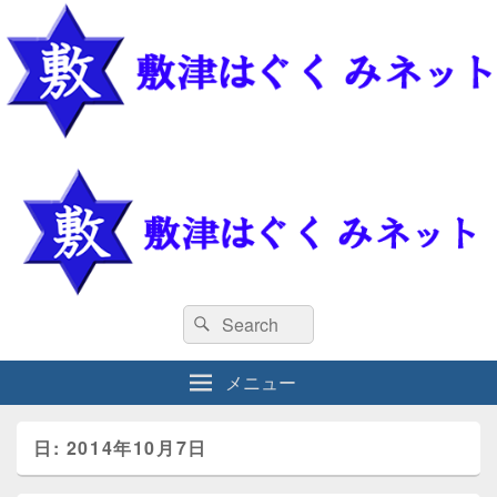
敷津はぐくみネット
敷津はぐくみネット
検
検
索
索
対
メニュー
象:
日: 2014年10月7日