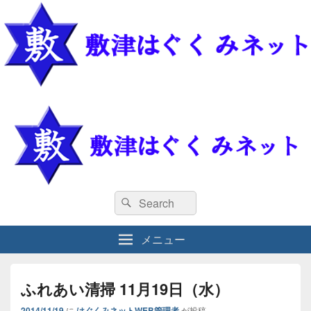
敷津はぐくみネット
敷津はぐくみネット
検
検
索
索
対
メニュー
象:
ふれあい清掃 11月19日（水）
2014/11/19
に
はぐくみネットWEB管理者
が投稿