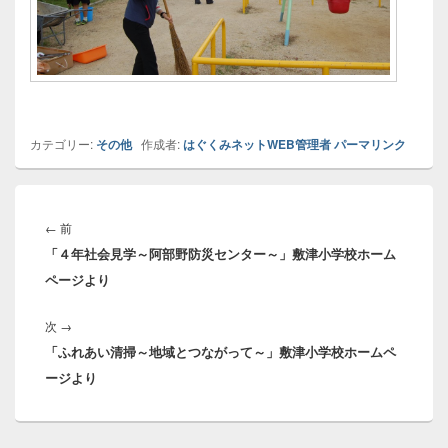
カテゴリー:
その他
作成者:
はぐくみネットWEB管理者
パーマリンク
投
稿
←
前
過
ナ
「４年社会見学～阿部野防災センター～」敷津小学校ホーム
去
ビ
ページより
の
ゲ
投
ー
次
→
次
稿:
シ
「ふれあい清掃～地域とつながって～」敷津小学校ホームペ
の
ョ
ージより
投
ン
稿: