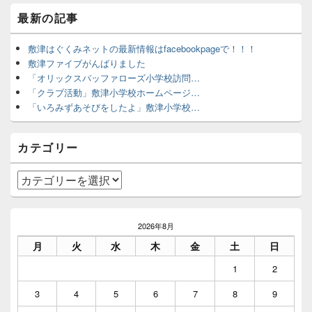
メ
最新の記事
イ
ン
サ
敷津はぐくみネットの最新情報はfacebookpageで！！！
イ
敷津ファイブがんばりました
ド
「オリックスバッファローズ小学校訪問…
バ
「クラブ活動」敷津小学校ホームページ…
ー
「いろみずあそびをしたよ」敷津小学校…
ウ
ィ
ジ
カテゴリー
ェ
ッ
ト
カ
エ
テ
リ
ゴ
ア
リ
2026年8月
ー
月
火
水
木
金
土
日
1
2
3
4
5
6
7
8
9